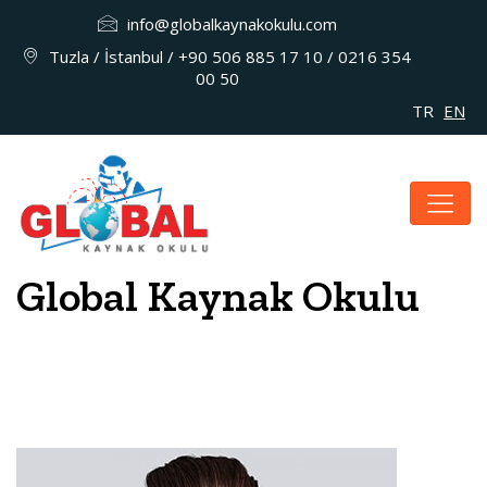
info@globalkaynakokulu.com
Tuzla / İstanbul / +90 506 885 17 10 / 0216 354
00 50
TR
EN
Global Kaynak Okulu